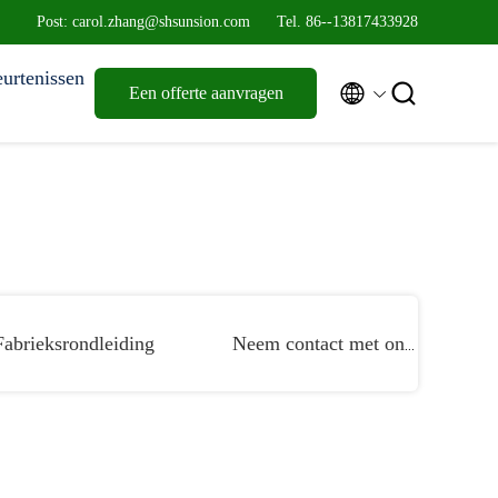
Post: carol.zhang@shsunsion.com
Tel. 86--13817433928
urtenissen


Een offerte aanvragen
Fabrieksrondleiding
Neem contact met ons op