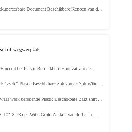
 Hete Dranken
ekupereerbare Document Beschikbare Koppen van de
offie Meeneemdrank van de Kop Dubbele Muur Hete
ststof wegwerpzak
 neemt het Plastic Beschikbare Handvat van de
olf de Zak van het de Besnoeiingshandvat van de
 1/6 de“ Plastic Beschikbare Zak van de Zak Witte T-
selmatrijs
waar werk berekende Plastic Beschikbare Zakt-shirt het
elen Zak
X 10“ X 23 de“ Witte Grote Zakken van de T-shirt
hikbare Kruidenierswinkel