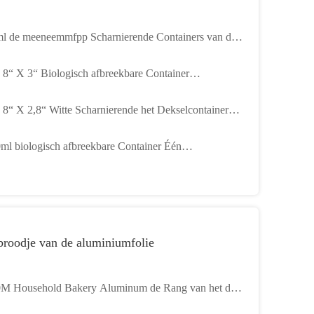
l de meeneemmfpp Scharnierende Containers van de
el Beschikbare Microgolf
 8“ X 3“ Biologisch afbreekbare Container
owavable 3 Compartiment Scharnierende Deksel
 8“ X 2,8“ Witte Scharnierende het Dekselcontainer
eemmfpp Container
3 Containersmicrowavable van het Compartimenten
ml biologisch afbreekbare Container Één
hikbare Voedsel MFPP
artiment Scharnierende Voedselcontainer Eco
ndschappelijke Zwarte MFPP 9“ X 9“
broodje van de aluminiumfolie
M Household Bakery Aluminum de Rang van het de
envoedsel van het Foliebroodje