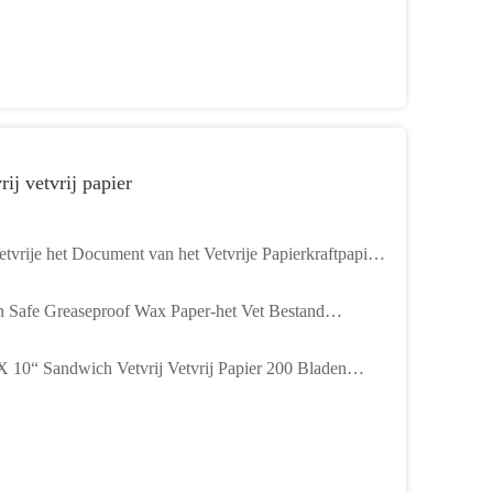
rij vetvrij papier
etvrije het Document van het Vetvrije Papierkraftpapier
 X12“ de Mandvoering van de Voedselomslag
 Safe Greaseproof Wax Paper-het Vet Bestand
ment van de Voedselomslag
X 10“ Sandwich Vetvrij Vetvrij Papier 200 Bladen
gt het Document van de Wasdelicatessenwinkel