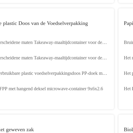
 plastic Doos van de Voedselverpakking
Papi
rscheidene maten Takeaway-maaltijdcontainer voor de
Brui
aag van de PP-markt, wegwerp transparante gesplitste PP-
1500
rscheidene maten Takeaway-maaltijdcontainer voor de
Het 
nchbox
aag van de PP-markt, wegwerpbare transparante split PP-
Vakj
rbruikbare plastic voedselverpakkingsdoos PP-doek met
Het 
nchbox
harnier, cramshell-container, microgolfbak 10,2 x 10,2 x
Besc
PP met hangend deksel microwave-container 9x6x2.6
Het 
2
Lunc
iet geweven zak
Biol