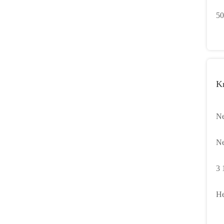
de
50
me
K
Ne
Vo
Ne
1/
Vo
3 
1/
We
He
X 