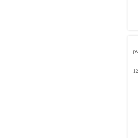
pv
12
va
pv