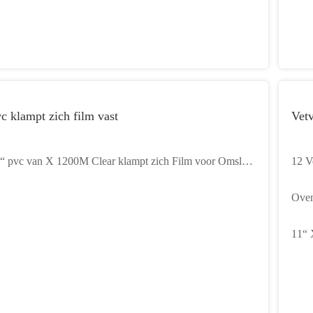
c klampt zich film vast
Vetv
“ pvc van X 1200M Clear klampt zich Film voor Omslag
12 V
n het Voedselbpa de Vrije Voedsel met Samenstelling van
van“
Oven
c van 100% de In te ademen vast
Docu
11“ 
droo