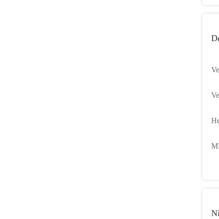
De
Ve
vr
Ve
lu
vr
He
lu
sc
MF
3,
N