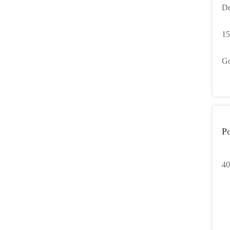
De
De
15
va
Go
Mi
Al
Po
40
op