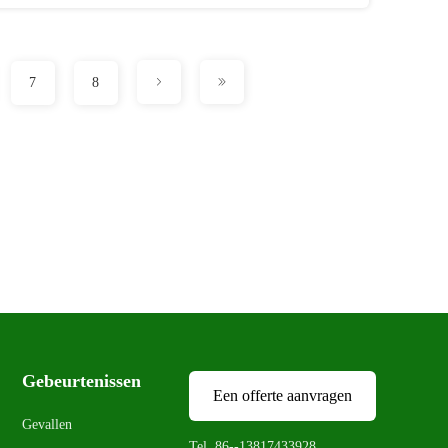
7
8
Gebeurtenissen
Een offerte aanvragen
Gevallen
Tel. 86--13817433928