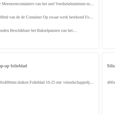
 Meeneemcontainers van het snel Voedselaluminium met
ksels 1500ml 400ml
00ml van de de Container Op zwaar werk berekend Folie
n het folievoedsel het Koken van Pan For Oven Grill
uden Beschikbare het Bakselpannen van het
crowavable Baksel
uminiumfolievoedsel met Deksels
p-up folieblad
Sili
0x400mm duiken Folieblad 10-25 mic vriendschappelijke
400x
 Eco
Nons