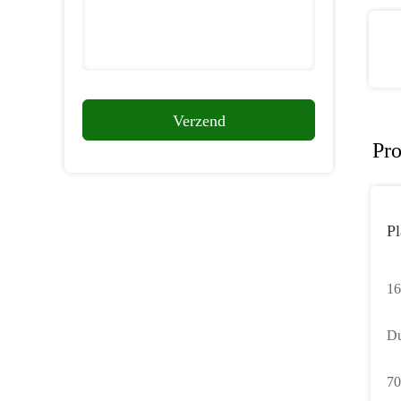
Verzend
Pr
Pl
16
Fo
Du
me
70