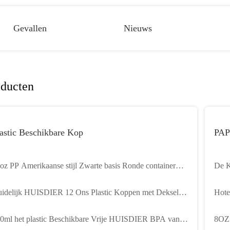
Gevallen
Nieuws
oducten
astic Beschikbare Kop
PA
oz PP Amerikaanse stijl Zwarte basis Ronde container
De K
od Grade
Het
idelijk HUISDIER 12 Ons Plastic Koppen met Deksels
Hote
t 98mm het Wegwerpproduct van het Kopdeksel 360ml
Kopr
0ml het plastic Beschikbare Vrije HUISDIER BPA van
8OZ 