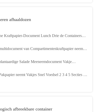
eren afhaaldozen
ne Kraftpapier-Document Lunch Drie de Containers
ml van het Compartimentenvoedsel
multidocument van Compartimentenkraftpapier neemt
es 800ml neemt uit Maaltijdvakje
plantaardige Salade Meeneemdocument Vakje
hikbare Document van Kraftpapier
Pakpapier neemt Vakjes Snel Voedsel 2 3 4 5 Secties de
hvakje van Net Beschikbaar Kraftpapier
ogisch afbreekbare container