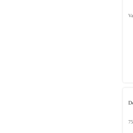
Va
11
De
75
va