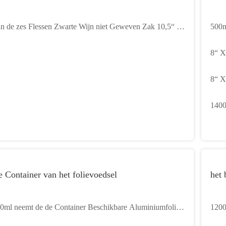
n de zes Flessen Zwarte Wijn niet Geweven Zak 10,5“ X
500m
“ X 7,5“
Deks
8“ X
Micr
8“ X
Meen
van 
1400
Besc
Comp
Vrie
 Container van het folievoedsel
het 
0ml neemt de de Container Beschikbare Aluminiumfolie
1200
n het folievoedsel Containers
Keuk