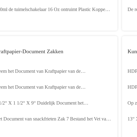
 Koptuimelschakelaar 24OZ
voor
0ml de tuimelschakelaar 16 Oz ontruimt Plastic Koppen
De r
t het Wegwerpproduct van Koepeldeksels
de K
raftpapier-Document Zakken
Kun
em het Document van Kraftpapier van de
HDPE
edselverpakking Zakken Vlak Handvat 7“ X 3 1/4“ X 9
Zakg
em het Document van Kraftpapier van de
HDPE
2“
Voed
edselverpakking Zakken Vlak Handvat 7“ X 3 1/4“ X 9
shirt
1/2“ X 1 1/2“ X 9“ Duidelijk Document het
Op z
2“
gwerpproduct van de Hotdogzak
Wink
t Document van snackfrieten Zak 7 Bestand het Vet van“
13“ 
3“ X 11“
Besc