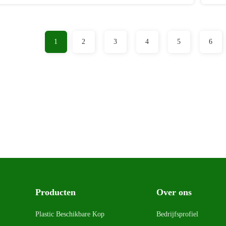
1
2
3
4
5
6
Producten
Over ons
Plastic Beschikbare Kop
Bedrijfsprofiel