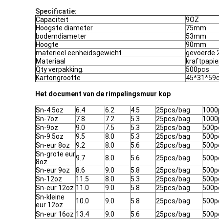
Specificatie:
Capaciteit
9OZ
Hoogste diameter
75mm
bodemdiameter
53mm
Hoogte
90mm
materieel eenheidsgewicht
gevoerde
Materiaal
kraftpapi
Qty verpakking.
500pcs
Kartongrootte
45*31*59
Het document van de rimpelingsmuur kop
Sn-4.5oz
6.4
6.2
4.5
25pcs/bag
1000
Sn-7oz
7.8
7.2
5.3
25pcs/bag
1000
Sn-9oz
9.0
7.5
5.3
25pcs/bag
500p
Sn-9.5oz
9.5
8.0
5.3
25pcs/bag
500p
Sn-eur 8oz
9.2
8.0
5.6
25pcs/bag
500p
Sn-grote eur
9.7
8.0
5.6
25pcs/bag
500p
8oz
Sn-eur 9oz
8.6
9.0
5.8
25pcs/bag
500p
Sn-12oz
11.5
8.0
5.3
25pcs/bag
500p
Sn-eur 12oz
11.0
9.0
5.8
25pcs/bag
500p
Sn-kleine
10.0
9.0
5.8
25pcs/bag
500p
eur 12oz
Sn-eur 16oz
13.4
9.0
5.6
25pcs/bag
500p