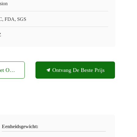
sion
, FDA, SGS
Z
et Ons Op
Ontvang De Beste Prijs
Eenheidsgewicht: