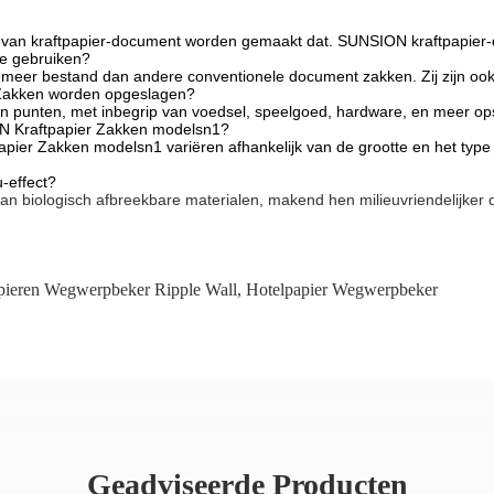
n van kraftpapier-document worden gemaakt dat. SUNSION kraftpapier
te gebruiken?
ur-meer bestand dan andere conventionele document zakken. Zij zijn 
 Zakken worden opgeslagen?
n punten, met inbegrip van voedsel, speelgoed, hardware, en meer op
N Kraftpapier Zakken modelsn1?
er Zakken modelsn1 variëren afhankelijk van de grootte en het type 
-effect?
n biologisch afbreekbare materialen, makend hen milieuvriendelijker 
pieren Wegwerpbeker Ripple Wall
,
Hotelpapier Wegwerpbeker
Geadviseerde Producten