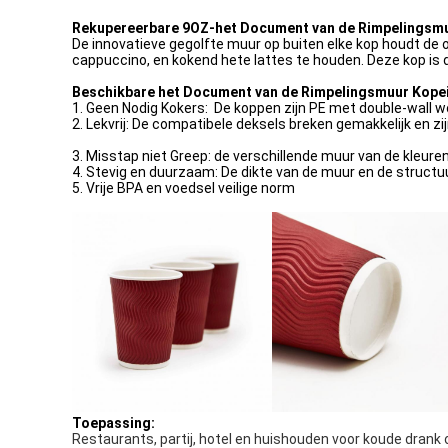
Rekupereerbare 9OZ-het Document van de Rimpelingsmuu
De innovatieve gegolfte muur op buiten elke kop houdt de o
cappuccino, en kokend hete lattes te houden. Deze kop is 
Beschikbare het Document van de Rimpelingsmuur Kope
1. Geen Nodig Kokers: De koppen zijn PE met double-wall w
2. Lekvrij: De compatibele deksels breken gemakkelijk en zi
3. Misstap niet Greep: de verschillende muur van de kleure
4. Stevig en duurzaam: De dikte van de muur en de struct
5. Vrije BPA en voedsel veilige norm
Toepassing:
Restaurants, partij, hotel en huishouden voor koude drank