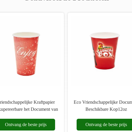
riendschappelijke Kraftpapier
Eco Vriendschappelijke Docu
upereerbare het Document van
Beschikbare Kop12oz
0OZ Eco Koppen voor Koude
Composteerbare Enige Muu
Dranken
Ontvang de beste prijs
Ontvang de beste prijs