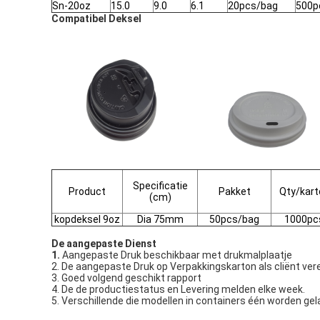
Sn-20oz
15.0
9.0
6.1
20pcs/bag
500p
Compatibel Deksel
Specificatie
Product
Pakket
Qty/kart
(cm)
kopdeksel 9oz
Dia 75mm
50pcs/bag
1000pc
De aangepaste Dienst
1.
Aangepaste Druk beschikbaar met drukmalplaatje
2. De aangepaste Druk op Verpakkingskarton als cliënt ver
3. Goed volgend geschikt rapport
4. De de productiestatus en Levering melden elke week.
5. Verschillende die modellen in containers één worden gel