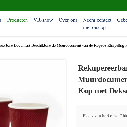
s
Producten
VR-show
Over ons
Neem contact
Gebe
met ons op
reerbare Document Beschikbare de Muurdocument van de Kop9oz Rimpeling K
Rekupereerba
Muurdocument
Kop met Dekse
Plaats van herkomst
Chi