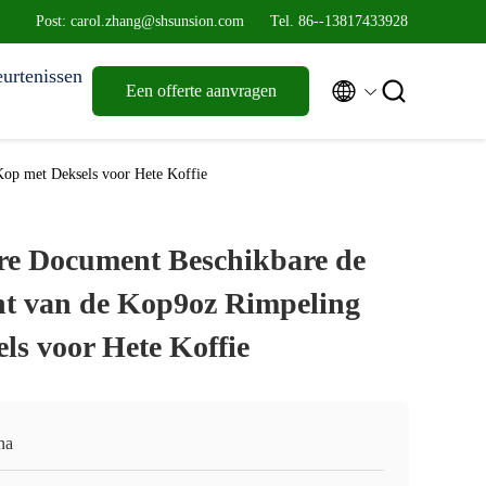
Post: carol.zhang@shsunsion.com
Tel. 86--13817433928
urtenissen


Een offerte aanvragen
op met Deksels voor Hete Koffie
re Document Beschikbare de
 van de Kop9oz Rimpeling
ls voor Hete Koffie
na