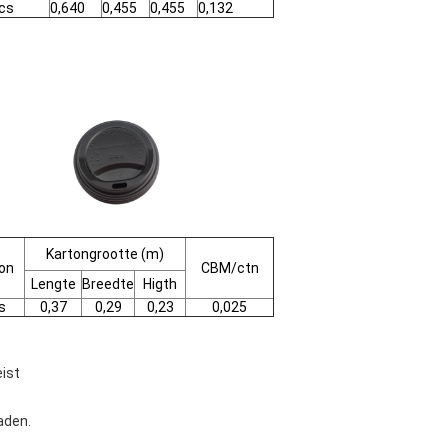
cs
0,640
0,455
0,455
0,132
Kartongrootte (m)
on
CBM/ctn
Lengte
Breedte
Higth
s
0,37
0,29
0,23
0,025
eist
aden.