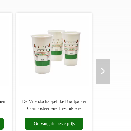
ment
De Vriendschappelijke Kraftpapier
Composteerbare Beschikbare
r
Koppen van 22OZ Eco
Ontvang de beste prijs