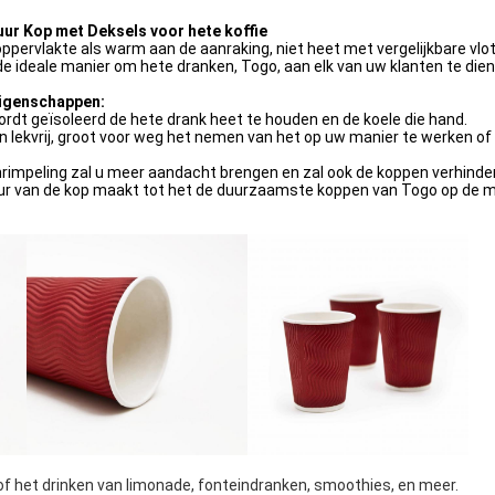
r Kop met Deksels voor hete koffie
ppervlakte als warm aan de aanraking, niet heet met vergelijkbare vlo
de ideale manier om hete dranken, Togo, aan elk van uw klanten te dien
igenschappen:
ordt geïsoleerd de hete drank heet te houden en de koele die hand.
jn lekvrij, groot voor weg het nemen van het op uw manier te werken of
nrimpeling zal u meer aandacht brengen en zal ook de koppen verhindere
uur van de kop maakt tot het de duurzaamste koppen van Togo op de m
 of het drinken van limonade, fonteindranken, smoothies, en meer.