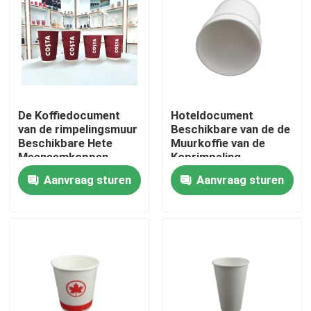
De Koffiedocument
Hoteldocument
van de rimpelingsmuur
Beschikbare van de de
Beschikbare Hete
Muurkoffie van de
Meeneemkoppen
Koprimpeling
Meeneem Hete de
Aanvraag sturen
Aanvraag sturen
Drankkoppen
Huis
Producten
VR-show