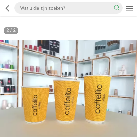
2
/
2