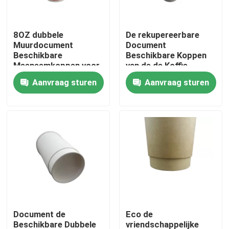
Over ons
8OZ dubbele
De rekupereerbare
Muurdocument
Document
Beschikbare
Beschikbare Koppen
Fabrieksrondleiding
Meeneemkoppen voor
van de de Koffie
Hete Dranken
Meeneemdrank van de
Aanvraag sturen
Aanvraag sturen
Kop Dubbele Muur
Kwaliteitscontrole
Hete
Neem contact met ons op
Nieuws
Gevallen
Document de
Eco de
Plastic Beschikbare Kop
Beschikbare Dubbele
vriendschappelijke