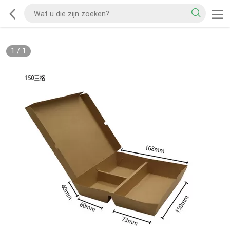
1
/
1