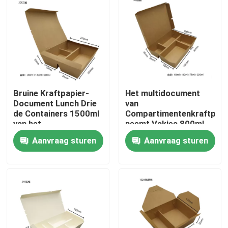
Bruine Kraftpapier-
Het multidocument
Document Lunch Drie
van
de Containers 1500ml
Compartimentenkraftpapi
van het
neemt Vakjes 800ml
Compartimentenvoedsel
neemt uit
Aanvraag sturen
Aanvraag sturen
Maaltijdvakje
Huis
Producten
VR-show