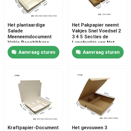
Over ons
Het plantaardige
Het Pakpapier neemt
Salade
Vakjes Snel Voedsel 2
Fabrieksrondleiding
Meeneemdocument
3 4 5 Secties de
Vakje Beschikbare
Lunchvakje van Net
Document van
Beschikbaar
Aanvraag sturen
Aanvraag sturen
Kwaliteitscontrole
Kraftpapier
Kraftpapier
Neem contact met ons op
Nieuws
Gevallen
Kraftpapier-Document
Het gevouwen 3
Plastic Beschikbare Kop