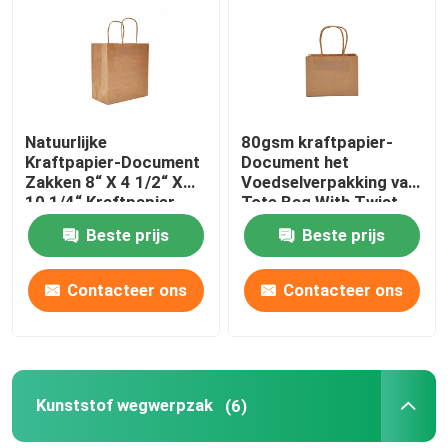
Over ons
Fabrieksrondleiding
Natuurlijke
80gsm kraftpapier-
Kraftpapier-Document
Document het
Zakken 8“ X 4 1/2“ X
Voedselverpakking van
Kwaliteitscontrole
10 1/4“ Kraftpapier-
Tote Bag With Twist
het Winkelen Zakken
Handles
Beste prijs
Beste prijs
met Handvatten
Neem contact met ons op
Contacteer ons
Contacteer ons
Nieuws
Gevallen
Kunststof wegwerpzak
(6)
Plastic Beschikbare Kop