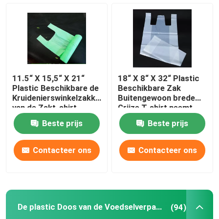
PAPIER WEGWERP BEKER
Kraftpapier-Document Zakken
11.5“ X 15,5“ X 21“
18“ X 8“ X 32“ Plastic
Kunststof wegwerpzak
Plastic Beschikbare de
Beschikbare Zak
Kruidenierswinkelzakken
Buitengewoon brede
van de Zakt-shirt
Grijze T-shirt neemt
Zakken
De plastic Doos van de Voedselverpakking
Beste prijs
Beste prijs
Papieren afhaaldozen
Contacteer ons
Contacteer ons
Niet geweven zak
De plastic Doos van de Voedselverpakking
(94)
Biologisch afbreekbare container