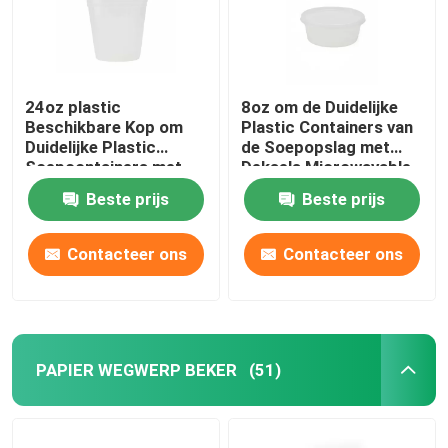
24oz plastic
8oz om de Duidelijke
Beschikbare Kop om
Plastic Containers van
Duidelijke Plastic
de Soepopslag met
Soepcontainers met
Deksels Microwavable
Deksels Microwavable
4 1/2“ X 4 1/2“ X 1 3/4“
Beste prijs
Beste prijs
4 1/2“ X 4 1/2“ X 4 1/4“
Contacteer ons
Contacteer ons
PAPIER WEGWERP BEKER
(51)