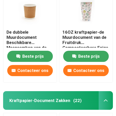
De dubbele
16OZ kraftpapier-de
Muurdocument
Muurdocument van de
Beschikbare
Fruitdruk
Meeneemkop van de
Composteerbare Enige
Kop8oz Hete Koffie
Kop
Beste prijs
Beste prijs
Contacteer ons
Contacteer ons
Huis
Producten
Kraftpapier-Document Zakken
(22)
VR-show